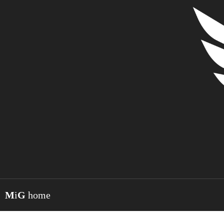
M
i
G
home